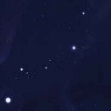
式，将残留的威九国际（中国）有限公司官网粉末和反应产物清理