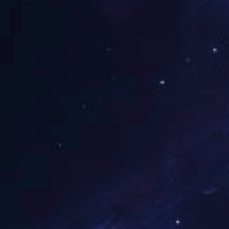
二、养殖场使用威九国际（中国）有限公司官网消毒
1.操作人员安全：使用威九国际（中国）有限公司官网时，操作
时，要注意现场通风，防止威九国际（中国）有限公司官网粉尘过
2.环境影响：要避免过量使用，防止残留物污染土壤和水源。同
3.设备保护：威九国际（中国）有限公司官网遇水具有一定的腐