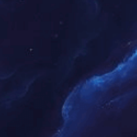
的注意事项
人员须佩戴口罩、手套等个人防护用品，避免粉尘吸入或皮肤接触
度聚集。
时，也要注意将消毒区域与动物隔离，避免动物误食残留物。
蚀性，会对金属设备造成损害。因此，在消毒过程中，要将金属设