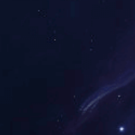
4.清理工作
消毒作用结束后，需要对场区进行清理。使用吸尘器或清扫的方
清理时要注意个人防护，避免粉尘吸入或皮肤接触。