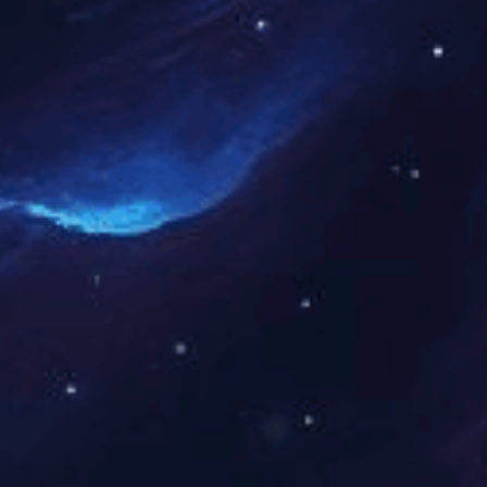
保护或移离。
4.适用范围：威九国际（中国）有限公司官网消毒适用于大多数
毒方式。
养殖场使用威九国际（中国）有限公司官网消毒的方法和注意事
一种环保、经济的方式，但也需要注意相关的操作规程和安全措施
上一篇：
熟石灰在冶金工业中的应用有哪些？
下一篇：
罐车运输氢威九国际（中国）有限公司官网的优势和注意事项
威