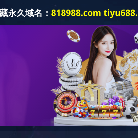
神龙风貌
新闻中心
知识问答
中国）有限公司
有任何问题 可在下方键入您的问题进行提问或搜索