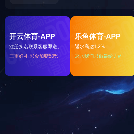
一、了解烟气脱硫对氢威九国际（中国）有限公司官网的要
（一）纯度：烟气脱硫过程中，氢威九国际（中国）有限公司官网的纯
地与二氧化硫（SO₂）反应，生成亚硫酸钙或硫酸钙，从而减少烟气中的
95%。
（二）粒度：氢威九国际（中国）有限公司官网的粒度对其在烟气脱硫
速率，从而提高脱硫效率。一般来说，用于烟气脱硫的氢威九国际（中国
（三）活性：氢威九国际（中国）有限公司官网的活性是指其在化学反
度和较短的时间内与SO₂发生反应，从而提高脱硫效率。在选择氢威九
二、选购要点
（一）查看产品标准：在选购工业级氢威九国际（中国）有限公司官网
司官网》（HG/T 4120-2009）。这些标准对氢威九国际（中国）
障。
（二）考虑价格与性能比：虽然价格不是必须要决定的因素，但在满足
不同品牌和供应商的产品进行比较，综合考虑价格和性能。