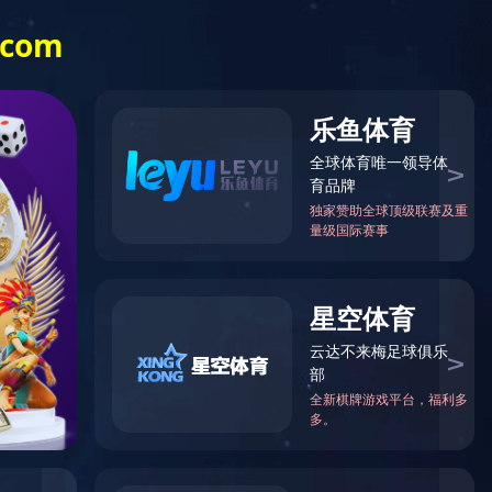
有任何疑问请给我们
在线留言
威九国际（中国）有限公司官网
官网知识问答