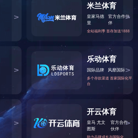
相关推荐
石灰中是否含有甲醛？
2018-09-30
氢威九国际（中国）有限公司官网可以用作补钙剂吗？
2017-08-28
选购指
威九国际（中国）有限公司官网能导电么？
2017-10-31
用水能否区分出生石灰和烧碱？
2018-07-09