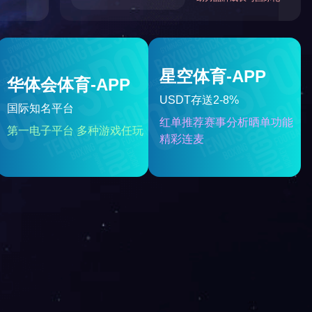
同类文章
更有效
威九国际（中国）有限公司官网是生石灰还是熟石灰？
应不低于
烟气脱硫用工业级氢威九国际（中国）有限公司官网选购指南
高反应
氢威九国际（中国）有限公司官网变质过程中有哪些现象？
能。
氢威九国际（中国）有限公司官网与哪些物质反应会变质？
低的温
。
有限公
购前对